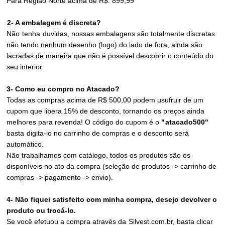
Para Região Norte acima de R$: 899,99
2- A
embalagem é discreta?
Não
tenha
duvidas
, nossas embalagens são totalmente discretas
não tendo nenhum desenho (logo) do lado de fora, ainda são
lacradas de maneira que não é possível descobrir o conteúdo do
seu interior.
3- Como eu compro no Atacado?
Todas as compras acima de R$ 500,00 podem usufruir de um
cupom que libera 15% de desconto, tornando os preços ainda
melhores para revenda! O código do cupom é o
"
atacado500
"
basta
digita-
lo no carrinho de compras e o desconto será
automático.
Não trabalhamos com catálogo, todos os produtos são os
disponíveis no ato da compra (seleção de produtos -> carrinho de
compras -> pagamento -> envio).
4- Não fiquei satisfeito com minha compra, desejo devolver o
produto ou trocá-lo.
Se você efetuou a compra através da
Silvest.com.br
, basta clicar