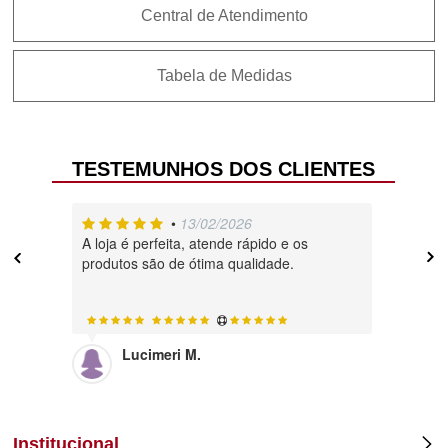
Central de Atendimento
Tabela de Medidas
TESTEMUNHOS DOS CLIENTES
•
13/02/2026
A loja é perfeita, atende rápido e os
Muito , 
produtos são de ótima qualidade.
Lucimeri M.
Di
Institucional