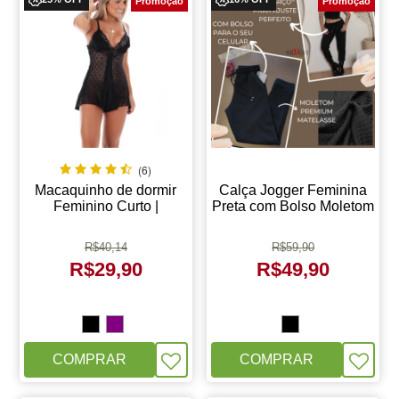
(6)
Macaquinho de dormir
Calça Jogger Feminina
Feminino Curto |
Preta com Bolso Moletom
Pijaminha Shakira
Melhor Tecido
R$
40,14
R$
59,90
R$
29,90
R$
49,90
COMPRAR
COMPRAR