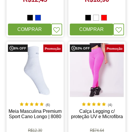
COMPRAR
COMPRAR
6% OFF
53% OFF
(6)
(4)
Meia Masculina Premium
Calça Legging c/
Sport Cano Longo | 8080
proteção UV e Microfibra
Texturizada | 2003
R$
12,30
R$
74,64