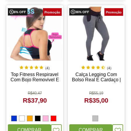
6% OFF
36% OFF
(4)
(4)
Top Fitness Respiravel
Calça Legging Com
Com Bojo Removivel E
Bolso Real E Cardaço |
Telinha Nas Costas | Tela
Soft Style 6020
1625
R$
40,47
R$
55,19
R$
37,90
R$
35,00
COMPRAR
COMPRAR