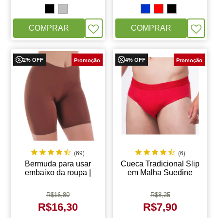
COMPRAR
COMPRAR
2% OFF
4% OFF
(69)
(6)
Bermuda para usar
Cueca Tradicional Slip
embaixo da roupa |
em Malha Suedine
Estética
Elástico 30mm |Totter
8003
R$
16,80
R$
8,25
R$
16,30
R$
7,90