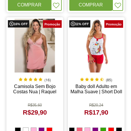
COMPRAR
COMPRAR
16% OFF
11% OFF
(16)
(85)
Camisola Sem Bojo
Baby doll Adulto em
Costas Nua | Raquel
Malha Suave | Short Doll
1650
Camiseta
R$
35,60
R$
20,24
R$
29,90
R$
17,90