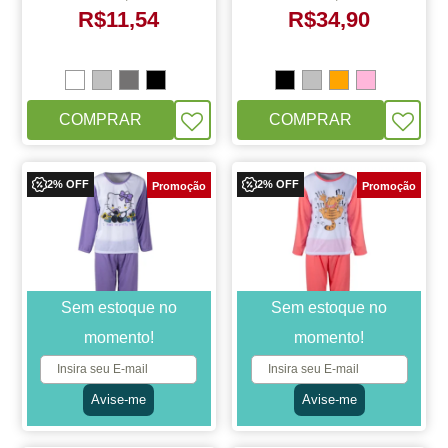
R$
11,54
R$
34,90
COMPRAR
COMPRAR
2% OFF
2% OFF
Sem estoque no
Sem estoque no
momento!
momento!
Pijama da Hello Kitty
Pijama do Garfield
Roxo Feminino Longo de
Salmão Feminino Longo
Inverno Malha
de Inverno Malha