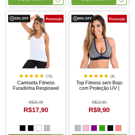
33% OFF
56% OFF
(13)
(4)
Camiseta Fitness
Top Fitness sem Bojo
Furadinha Respiravel
com Proteção UV |
Tapa Bumbum | Analiz
Topper Farbe
R$
26,99
R$
22,89
R$
17,90
R$
9,90