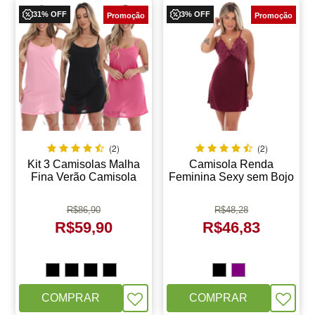
31% OFF
3% OFF
(2)
(2)
Kit 3 Camisolas Malha
Camisola Renda
Fina Verão Camisola
Feminina Sexy sem Bojo
Feminina Hot Girls
Confortavel | Marieta
R$
86,90
R$
48,28
R$
59,90
R$
46,83
COMPRAR
COMPRAR