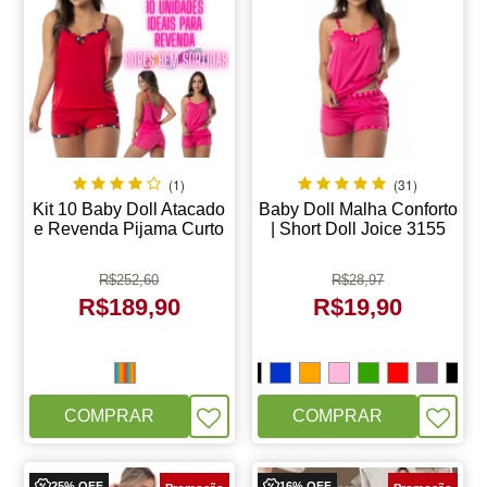
(1)
(31)
Kit 10 Baby Doll Atacado
Baby Doll Malha Conforto
e Revenda Pijama Curto
| Short Doll Joice 3155
Malha Verão
R$
252,60
R$
28,97
R$
189,90
R$
19,90
COMPRAR
COMPRAR
25% OFF
16% OFF