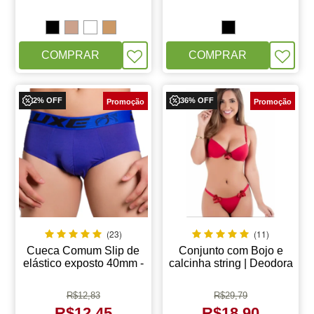
COMPRAR
COMPRAR
2% OFF
36% OFF
(23)
(11)
Cueca Comum Slip de
Conjunto com Bojo e
elástico exposto 40mm -
calcinha string | Deodora
Microfibra 207
4165
R$
12,83
R$
29,79
R$
12,45
R$
18,90