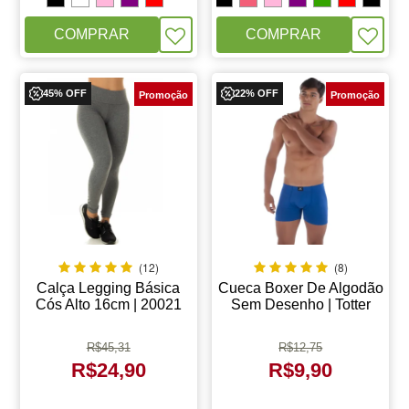
COMPRAR
COMPRAR
45% OFF
22% OFF
(12)
(8)
Calça Legging Básica
Cueca Boxer De Algodão
Cós Alto 16cm | 20021
Sem Desenho | Totter
8047
R$
45,31
R$
12,75
R$
24,90
R$
9,90