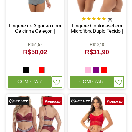
(6)
Lingerie de Algodão com
Lingerie Confortavel em
Calcinha Caleçon |
Microfibra Duplo Tecido |
Conjunto Espanha
Sonia 7046
R$
51,57
R$
40,10
R$
50,02
R$
31,90
COMPRAR
COMPRAR
42% OFF
28% OFF