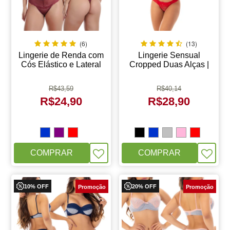
(6)
(13)
Lingerie de Renda com
Lingerie Sensual
Cós Elástico e Lateral
Cropped Duas Alças |
Larga | 7045
Talita 4112
R$
43,59
R$
40,14
R$
24,90
R$
28,90
COMPRAR
COMPRAR
10% OFF
20% OFF