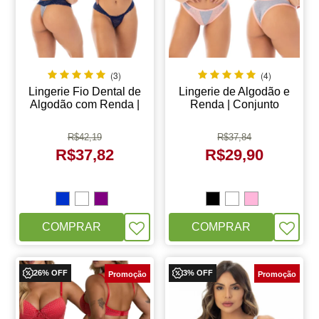
(3)
(4)
Lingerie Fio Dental de
Lingerie de Algodão e
Algodão com Renda |
Renda | Conjunto
Ayla 7044
Monique
R$
42,19
R$
37,84
R$
37,82
R$
29,90
COMPRAR
COMPRAR
26% OFF
3% OFF