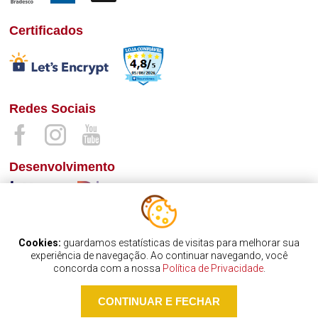
Certificados
Redes Sociais
Desenvolvimento
J C SILVEIRA MODA E LINGERIE - ME -
CNPJ: 26.743.133/0001-41
IE:
Cookies:
guardamos estatísticas de visitas para melhorar sua
87.298.493
RUA: JOAQUIM DA ROSA PINHEIRO, N° 343 -
BAIRRO:
experiência de navegação. Ao continuar navegando, você
CONSELHEIRO PAULINO -
NOVA FRIBURGO
RJ -
28633790
concorda com a nossa
Política de Privacidade
.
©
TODOS OS DIREITOS RESERVADOS.
EVENTUAIS PROMOÇÕES,
DESCONTOS E PRAZOS DE PAGAMENTO EXPOSTOS AQUI SÃO VÁLIDOS
APENAS PARA COMPRAS VIA INTERNET. AS FOTOS, TEXTOS E LAYOUT
AQUI VEICULADOS SÃO DE PROPRIEDADE DA LOJA. É PROIBIDA A
CONTINUAR E FECHAR
UTILIZAÇÃO TOTAL OU PARCIAL SEM NOSSA AUTORIZAÇÃO.