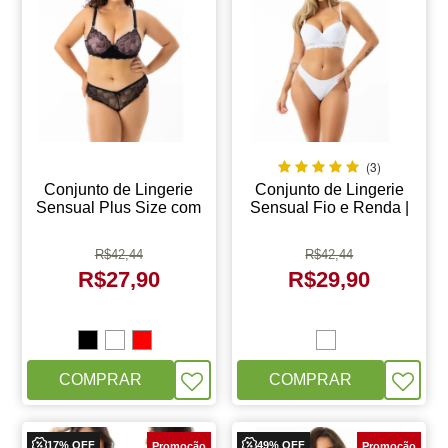
(3)
Conjunto de Lingerie
Conjunto de Lingerie
Sensual Plus Size com
Sensual Fio e Renda |
Renda | Zani 6614
Bruna 2655
R$
42,44
R$
42,44
R$
27,90
R$
29,90
COMPRAR
COMPRAR
17% OFF
49% OFF