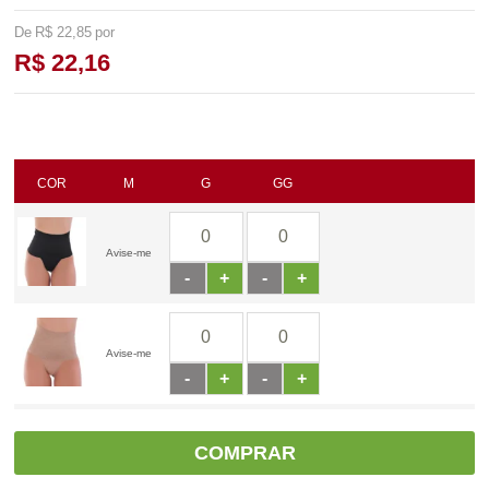
R$ 22,85
R$ 22,16
COR
M
G
GG
Avise-me
-
+
-
+
Avise-me
-
+
-
+
COMPRAR
Avise-me
Avise-me
-
+