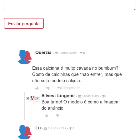
Enviar pergunta
Querzia
•
7 anos atrás
•
0
Essa calcinha é muito cavada no bumbum?
Gosto de calcinhas que "não entre", mas que
não seja modelo calçola...
Responder
Silvest Lingerie
•
6 anos atrás
•
0
Boa tarde! O modelo é como a imagem
do anúncio.
Lu
•
6 anos atrás
•
0