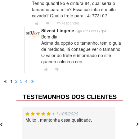
Tenho quadril 95 e cintura 84, qual seria o
tamanho para mim? Essa calcinha é muito
cavada? Qual o frete para 14177310?
Responder
Silvest Lingerie
•
6 anos atrás
•
-2
Bom dia!
Acima da opção de tamanho, tem o guia
de medidas, lá consegue ver o tamanho.
O valor do frete é informado no site
quando coloca o cep.
1
2
3
4
TESTEMUNHOS DOS CLIENTES
•
11/05/2026
Muito , mantenha essa qualidade,
A loja é 
produtos