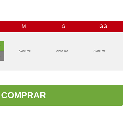
M
G
GG
+
Avise-me
Avise-me
Avise-me
-
COMPRAR