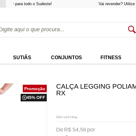
,00
para todo o Sudeste!
Vai revender? Utilize o cu
SUTIÃS
CONJUNTOS
FITNESS
CALÇA LEGGING POLIAM
RX
45% OFF
SKU rx2213rxp
R$ 54,56