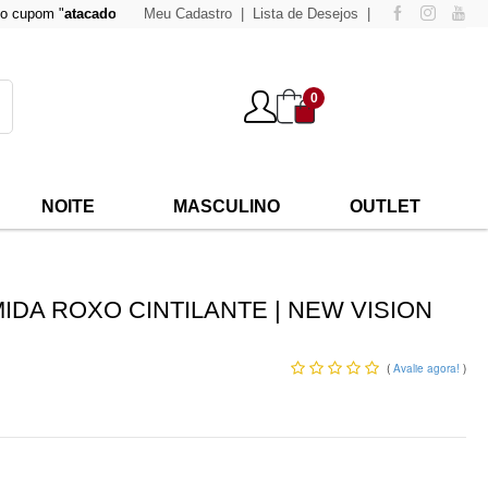
pom "
atacado500
" para compras acima de
Meu Cadastro
Lista de Desejos
500,00
e tenha 15% de desconto!
0
NOITE
MASCULINO
OUTLET
IDA ROXO CINTILANTE | NEW VISION
(
Avalie agora!
)