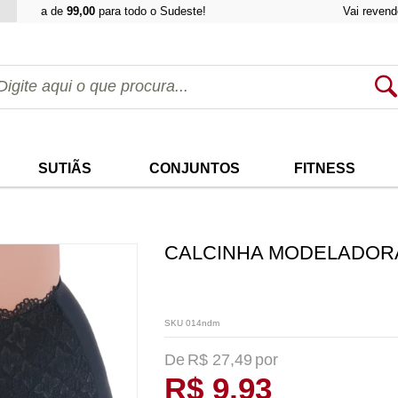
ima de
99,00
para todo o Sudeste!
Vai revender? Uti
SUTIÃS
CONJUNTOS
FITNESS
CALCINHA MODELADORA 
SKU 014ndm
R$ 27,49
R$ 9,93