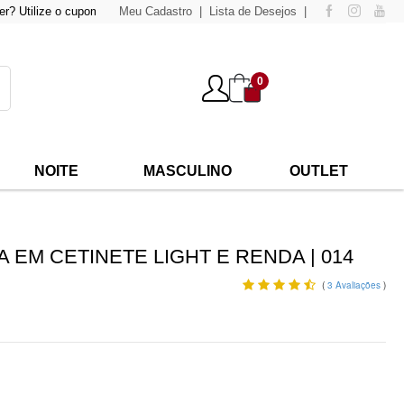
lize o cupom "
atacado500
Meu Cadastro
" para compras acima de
Lista de Desejos
500,00
e tenha 15% de de
0
NOITE
MASCULINO
OUTLET
EM CETINETE LIGHT E RENDA | 014
(
3
Avaliações
)