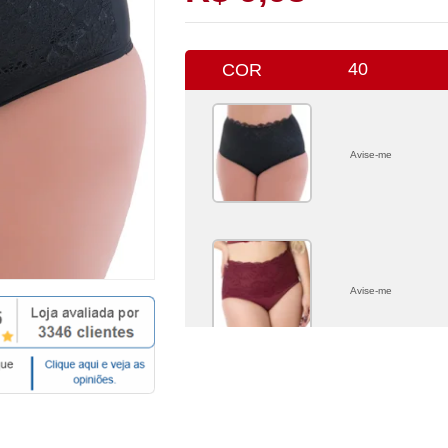
40
COR
Avise-me
Avise-me
Avise-me