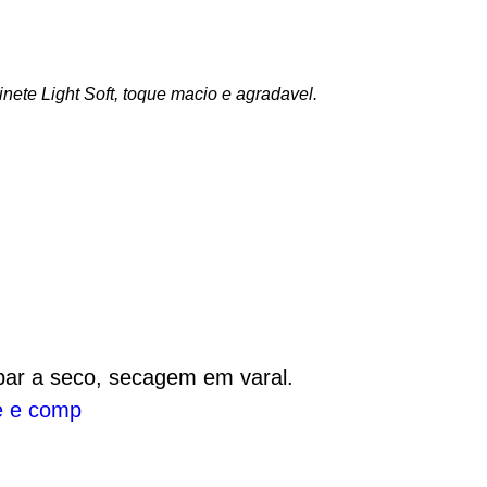
nete Light Soft, toque macio e agradavel.
Avise-me
Avise-me
Avise-me
Avise-me
Avise-me
Avise-me
Avise-me
Avise-me
par a seco, secagem em varal.
e e comp