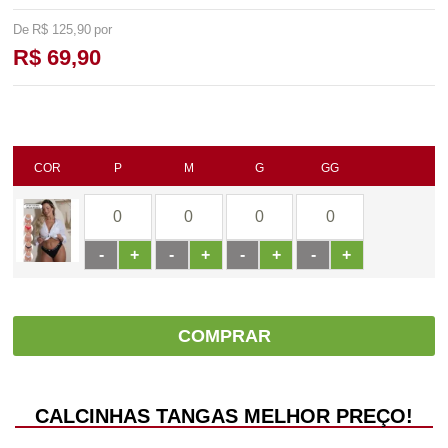
R$ 125,90
R$ 69,90
COR
P
M
G
GG
-
+
-
+
-
+
-
+
COMPRAR
CALCINHAS TANGAS MELHOR PREÇO!