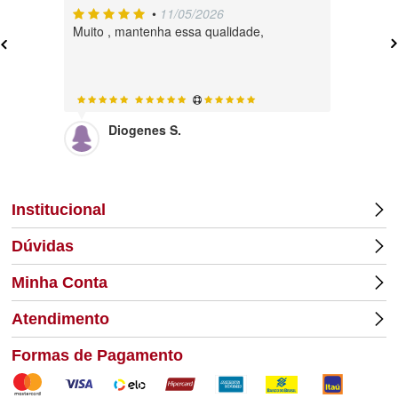
•
11/05/2026
Muito , mantenha essa qualidade,
A loja é 
produtos
Diogenes S.
Lu
Institucional
Dúvidas
Minha Conta
Atendimento
Formas de Pagamento