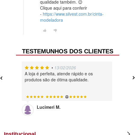
qualidade também. 😉
Clique aqui para conferir
-
https://www.silvest.com.br/cinta-
modeladora
TESTEMUNHOS DOS CLIENTES
•
13/02/2026
A loja é perfeita, atende rápido e os
Muito , 
produtos são de ótima qualidade.
Lucimeri M.
Di
Institucional