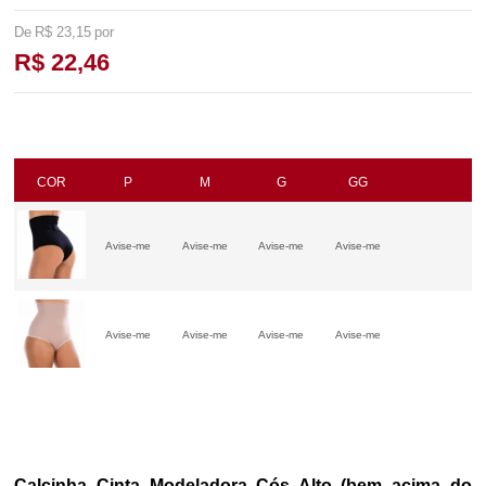
R$ 23,15
R$ 22,46
COR
P
M
G
GG
Avise-me
Avise-me
Avise-me
Avise-me
Avise-me
Avise-me
Avise-me
Avise-me
Calcinha Cinta Modeladora Cós Alto (bem acima do