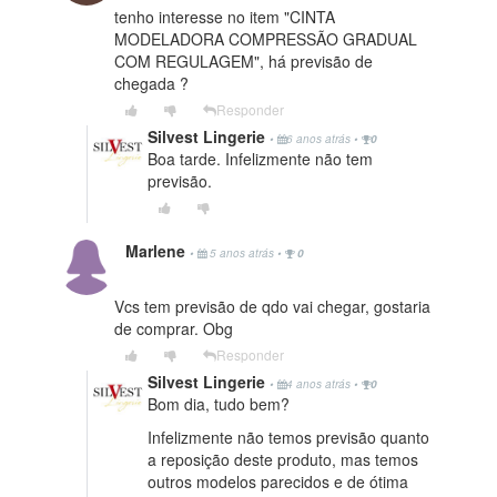
tenho interesse no item "CINTA
MODELADORA COMPRESSÃO GRADUAL
COM REGULAGEM", há previsão de
chegada ?
Responder
Silvest Lingerie
•
6 anos atrás
•
0
Boa tarde. Infelizmente não tem
previsão.
Marlene
•
5 anos atrás
•
0
Vcs tem previsão de qdo vai chegar, gostaria
de comprar. Obg
Responder
Silvest Lingerie
•
4 anos atrás
•
0
Bom dia, tudo bem?
Infelizmente não temos previsão quanto
a reposição deste produto, mas temos
outros modelos parecidos e de ótima