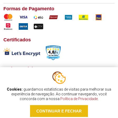
Formas de Pagamento
Certificados
Redes Sociais
Cookies:
guardamos estatísticas de visitas para melhorar sua
Desenvolvimento
experiência de navegação. Ao continuar navegando, você
concorda com a nossa
Política de Privacidade
.
CONTINUAR E FECHAR
J C SILVEIRA MODA E LINGERIE - ME -
CNPJ: 26.743.133/0001-41
IE: