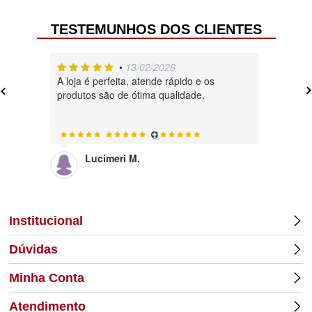
TESTEMUNHOS DOS CLIENTES
•
13/02/2026
A loja é perfeita, atende rápido e os
Muito , 
produtos são de ótima qualidade.
Lucimeri M.
Di
Institucional
Dúvidas
Minha Conta
Atendimento