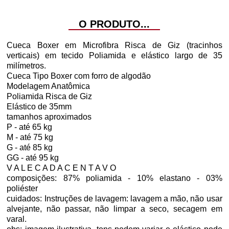
O PRODUTO...
Avise-me
Avise-me
Avise-me
-
+
Cueca Boxer em Microfibra Risca de Giz (tracinhos
verticais) em tecido Poliamida e elástico largo de 35
milímetros.
Cueca Tipo Boxer com forro de algodão
Avise-me
Avise-me
Avise-me
Modelagem Anatômica
-
+
Poliamida Risca de Giz
Elástico de 35mm
tamanhos aproximados
Avise-me
Avise-me
Avise-me
Avise-me
P - até 65 kg
M - até 75 kg
G - até 85 kg
GG - até 95 kg
V A L E C A D A C E N T A V O
composições: 87% poliamida - 10% elastano - 03%
poliéster
cuidados: Instruções de lavagem: lavagem a mão, não usar
alvejante, não passar, não limpar a seco, secagem em
varal.