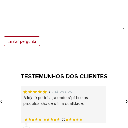
Enviar pergunta
TESTEMUNHOS DOS CLIENTES
•
13/02/2026
A loja é perfeita, atende rápido e os
Muito , 
produtos são de ótima qualidade.