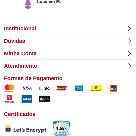
Lucimeri M.
Di
Institucional
Dúvidas
Minha Conta
Atendimento
Formas de Pagamento
Certificados