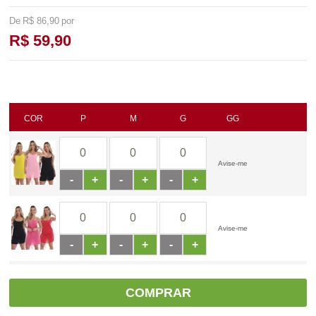
R$ 86,90
R$ 59,90
COR
P
M
G
GG
Avise-me
-
+
-
+
-
+
Avise-me
-
+
-
+
-
+
COMPRAR
Avise-me
-
+
-
+
-
+