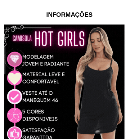
INFORMAÇÕES
Avise-me
Avise-me
-
+
-
+