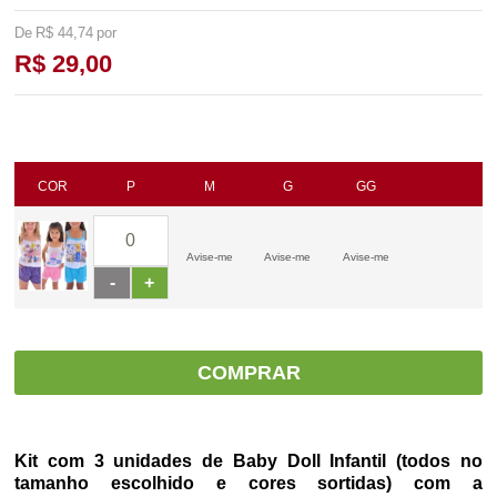
R$ 44,74
R$ 29,00
COR
P
M
G
GG
Avise-me
Avise-me
Avise-me
-
+
COMPRAR
Kit com 3 unidades de Baby Doll Infantil (todos no
tamanho escolhido e cores sortidas) com a