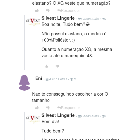
elastano? O XG veste que numeração?
Responder
Silvest Lingerie
•
4 anos atrás
•
0
Boa noite, Tudo bem?😀
Não possui elastano, o modelo é
100%Poliéster. :)
Quanto a numeração XG, a mesma
veste até o manequim 48.
Eni
•
4 anos atrás
•
0
Nao to consseguindo escolher a cor O
tamanho
Responder
Silvest Lingerie
•
4 anos atrás
•
0
Bom dia!
Tudo bem?