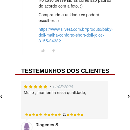
No caso desse kit, as cores são padrão
de acordo com a foto. :)
Comprando a unidade vc poderá
escolher. :)
https://www.silvest.com.br/produto/baby-
doll-malha-conforto-short-doll-joice-
3155-64382
TESTEMUNHOS DOS CLIENTES
•
11/05/2026
Muito , mantenha essa qualidade,
A loja é 
produtos
Diogenes S.
Lu