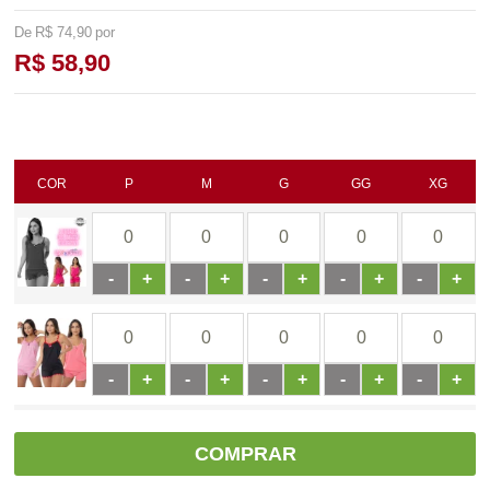
R$ 74,90
R$ 58,90
COR
P
M
G
GG
XG
-
+
-
+
-
+
-
+
-
+
-
+
-
+
-
+
-
+
-
+
COMPRAR
-
+
-
+
-
+
-
+
-
+