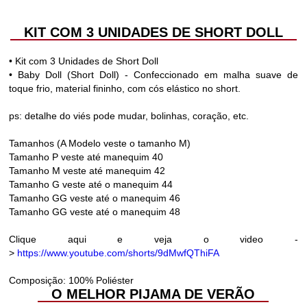
KIT COM 3 UNIDADES DE SHORT DOLL
-
+
-
+
-
+
-
+
-
+
• Kit com 3 Unidades de Short Doll
• Baby Doll (Short Doll) - Confeccionado em malha suave de
toque frio, material fininho, com cós elástico no short.
ps: detalhe do viés pode mudar, bolinhas, coração, etc.
Tamanhos (A Modelo veste o tamanho M)
Tamanho P veste até manequim 40
Tamanho M veste até manequim 42
Tamanho G veste até o manequim 44
Tamanho GG veste até o manequim 46
Tamanho GG veste até o manequim 48
Clique aqui e veja o video -
>
https://www.youtube.com/shorts/9dMwfQThiFA
Composição: 100% Poliéster
O MELHOR PIJAMA DE VERÃO