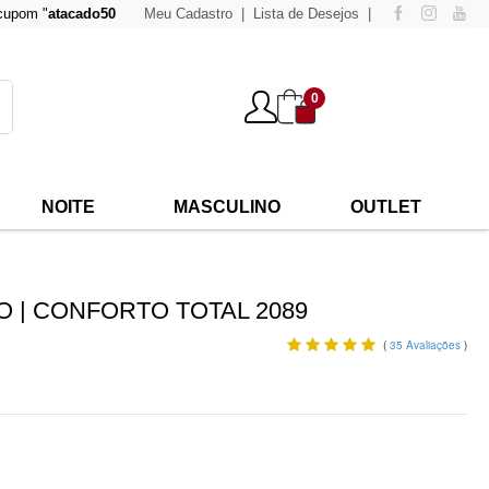
acado500
" para compras acima de
Meu Cadastro
500,00
Lista de Desejos
e tenha 15% de desconto!
0
NOITE
MASCULINO
OUTLET
O | CONFORTO TOTAL 2089
(
35
Avaliações
)