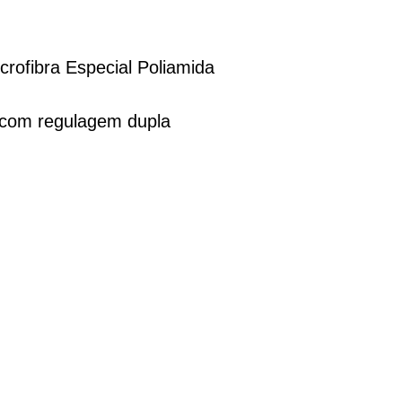
crofibra Especial Poliamida
Avise-me
e com regulagem dupla