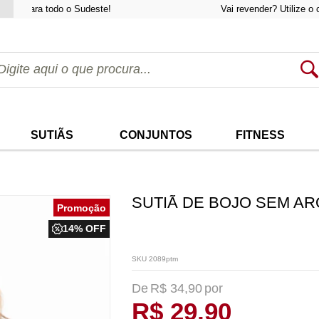
 todo o Sudeste!
Vai revender? Utilize o cupom "
at
SUTIÃS
CONJUNTOS
FITNESS
SUTIÃ DE BOJO SEM AR
14% OFF
SKU 2089ptm
R$ 34,90
R$ 29,90