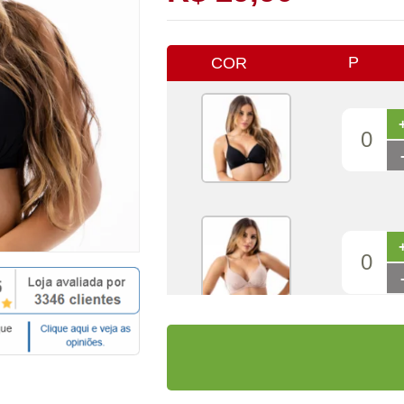
P
COR