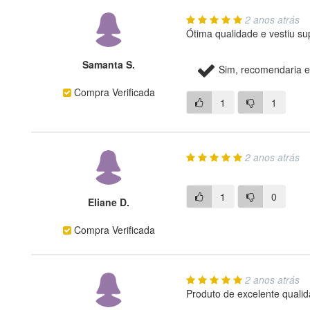
2 anos atrás
Ótima qualidade e vestiu s
Samanta S.
Sim, recomendaria e
Compra Verificada
1
1
2 anos atrás
1
0
Eliane D.
Compra Verificada
2 anos atrás
Produto de excelente quali