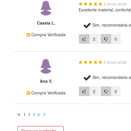
3 anos atrás
Excelente material, confortá
Cassia L.
Sim, recomendaria e
Compra Verificada
2
0
3 anos atrás
Sim, recomendaria e
Ana V.
2
0
Compra Verificada
1
2
3
4
Escrever avaliação...