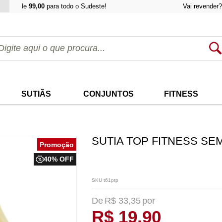
a de
99,00
para todo o Sudeste!
Vai revender? Utiliz
SUTIÃS
CONJUNTOS
FITNESS
SUTIA TOP FITNESS SE
40% OFF
SKU t61ptp
R$ 33,35
R$ 19,90