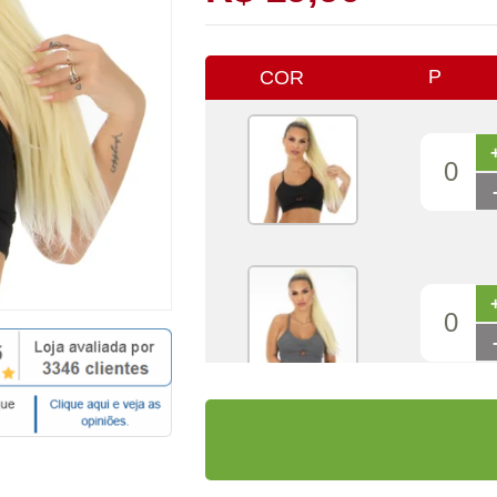
P
COR