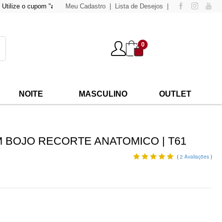
e o cupom "
atacado500
Meu Cadastro
" para compras acima de
Lista de Desejos
500,00
e tenha 15% de desc
0
NOITE
MASCULINO
OUTLET
M BOJO RECORTE ANATOMICO | T61
(
2
Avaliações
)