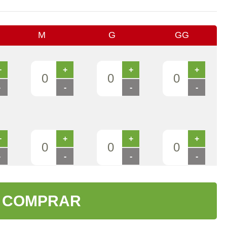
M
G
GG
+
+
+
+
-
-
-
-
+
+
+
+
-
-
-
-
COMPRAR