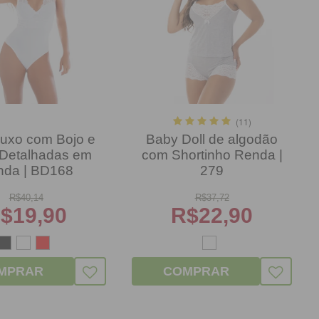
(11)
uxo com Bojo e
Baby Doll de algodão
 Detalhadas em
com Shortinho Renda |
nda | BD168
279
R$
40,14
R$
37,72
$
19,90
R$
22,90
MPRAR
COMPRAR