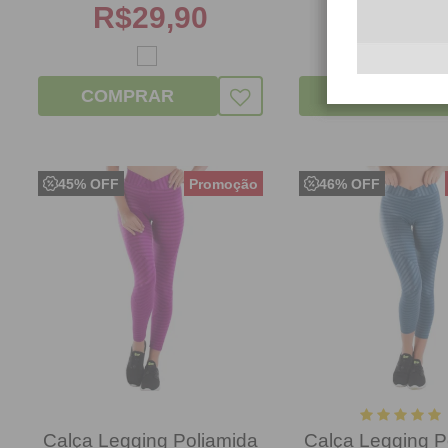
R$
29,90
R$
24,
COMPRAR
COMPRAR
45% OFF
46% OFF
Calça Legging Poliamida
Calça Legging P