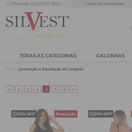
Whatsapp: (22) 9 8137 4624
Frete Grátis para compras acima de
Central de Atendimento
99,00
para
TODAS AS CATEGORIAS
CALCINHAS
Home
promoção e liquidação de Lingerie
<
1
2
3
4
5
6
>
22% OFF
25% OFF