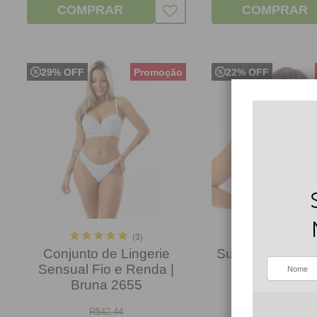
COMPRAR
COMPRAR
29% OFF
22% OFF
(3)
Conjunto de Lingerie
Sutiã Básico de
Sensual Fio e Renda |
Microfibra |
Bruna 2655
R$
42,44
R$
32,09