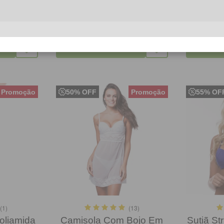
90
R$
14,90
R
COMPRAR
CO
50% OFF
55% OF
(1)
(13)
oliamida
Camisola Com Bojo Em
Sutiã St