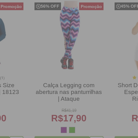
56% OFF
45% OF
(1)
s Size
Calça Legging com
Short D
| 18123
abertura nas panturrilhas
Espe
| Ataque
R
R$
41,19
90
R$
17,90
R