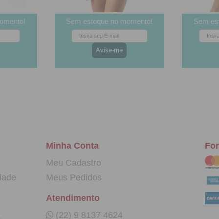
omento!
Sem estoque no momento!
Sem es
(1)
(3)
 Manga
Conjunto de Lingerie em
Robe M
fibra |
Renda Sensual | Manuela
Amarraç
034
1814
Minha Conta
Fo
Meu Cadastro
dade
Meus Pedidos
Atendimento
(22) 9 8137 4624