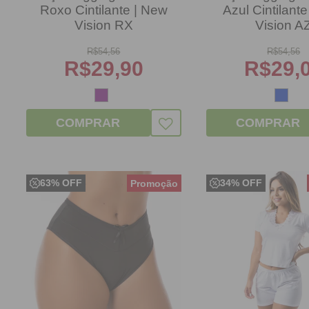
Roxo Cintilante | New
Azul Cintilant
Vision RX
Vision A
R$
54,56
R$
54,56
R$
29,90
R$
29,
COMPRAR
COMPRAR
63% OFF
34% OFF