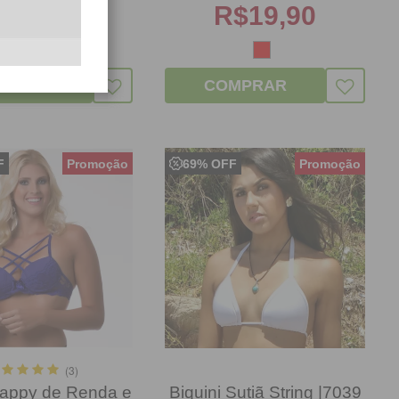
$
17,90
R$
19,90
MPRAR
COMPRAR
F
69% OFF
(3)
rappy de Renda e
Biquini Sutiã String |7039