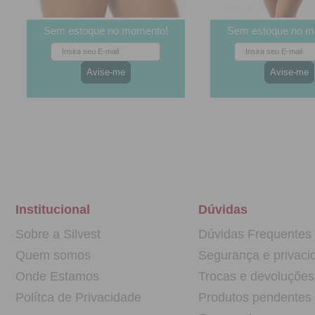
Sem estoque no momento!
Sem estoque no m
(4)
Calçola Básica Cós Alto
Short Doll de
em Microfibra | 23
Curta em Micro
Heloise 6
Institucional
Dúvidas
Sobre a Silvest
Dúvidas Frequentes
Quem somos
Segurança e privaci
Onde Estamos
Trocas e devoluções
Polítca de Privacidade
Produtos pendentes