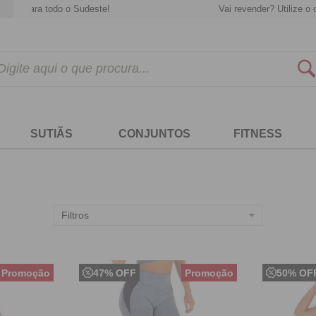
 todo o Sudeste!
Vai revender? Utilize o cupom "
at
SUTIÃS
CONJUNTOS
FITNESS
Filtros
47% OFF
50% OF