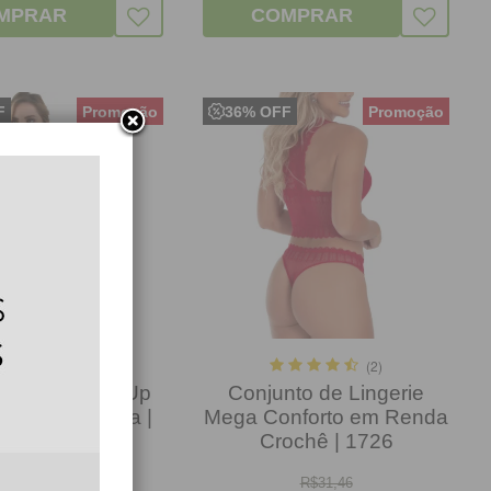
MPRAR
COMPRAR
F
36% OFF
(2)
(2)
to Bojo Push Up
Conjunto de Lingerie
do Com Renda |
Mega Conforto em Renda
Shakira
Crochê | 1726
R$
30,58
R$
31,46