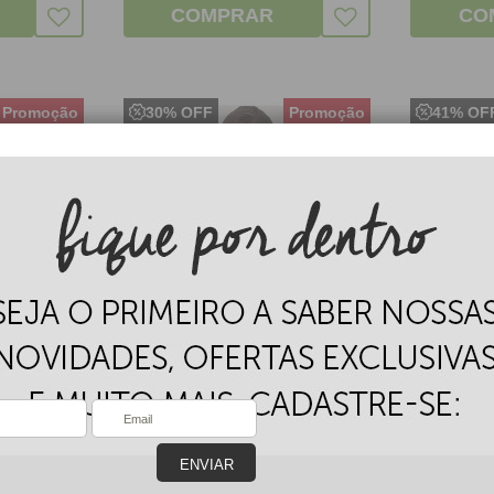
COMPRAR
CO
30% OFF
41% OF
(8)
(1)
 Bojo em
Top Neon em Confort
Conjun
 1658
Plus Farbe Sem Bojo e
Drapea
Nadador | 80050
ENVIAR
R$
21,56