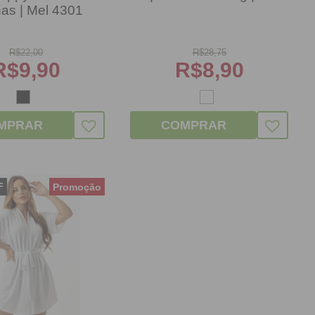
has | Mel 4301
R$
22,00
R$
28,75
R$
9,90
R$
8,90
MPRAR
COMPRAR
F