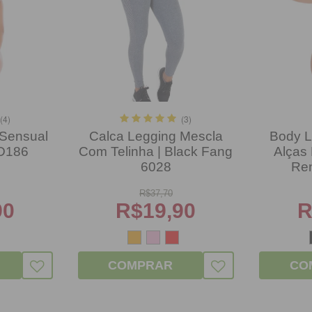
(4)
(3)
Sensual
Calca Legging Mescla
Body L
BD186
Com Telinha | Black Fang
Alças
6028
Re
R$
37,70
90
R$
19,90
R
COMPRAR
CO