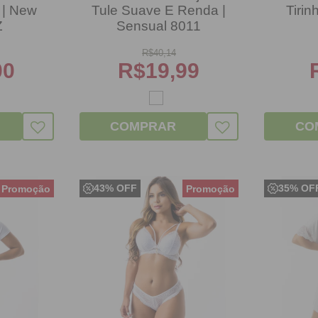
e | New
Tule Suave E Renda |
Tirin
Z
Sensual 8011
R$
40,14
00
R$
19,99
COMPRAR
CO
43% OFF
35% OF