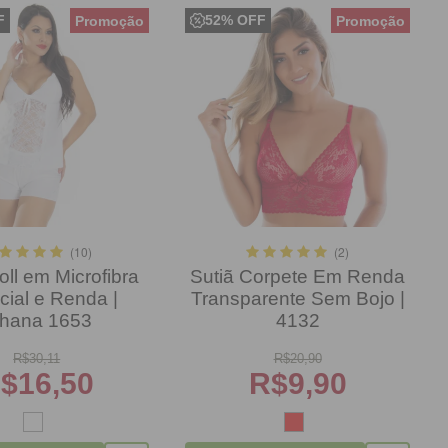
F
52% OFF
(10)
(2)
oll em Microfibra
Sutiã Corpete Em Renda
cial e Renda |
Transparente Sem Bojo |
ihana 1653
4132
R$
30,11
R$
20,90
$
16,50
R$
9,90