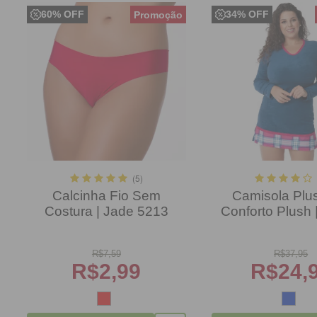
60% OFF
34% OFF
(5)
Calcinha Fio Sem
Camisola Plu
Costura | Jade 5213
Conforto Plush 
R$
7,59
R$
37,95
R$
2,99
R$
24,