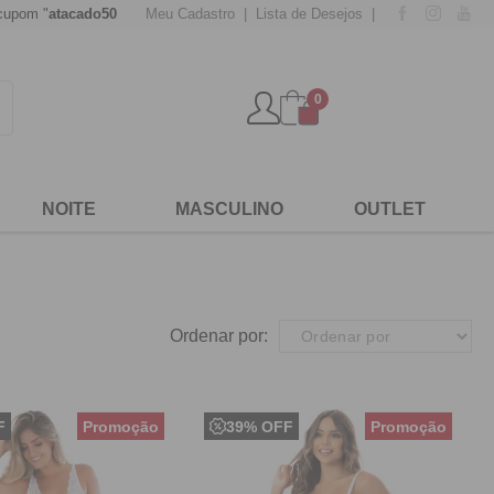
acado500
" para compras acima de
Meu Cadastro
500,00
Lista de Desejos
e tenha 15% de desconto!
0
NOITE
MASCULINO
OUTLET
Ordenar por:
F
39% OFF